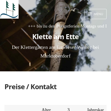
Skip
to
MENU
content
+++ bis zu den Pfingstferien Montags und Die
Klette am Ette
Der Klettergarten am Ettwieser Weiher bei
Marktoberdorf
Preise / Kontakt
Alter
3
Jahreskar